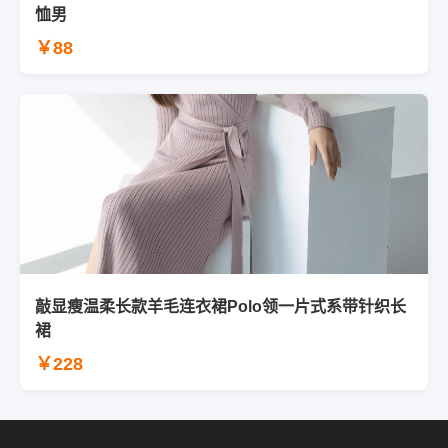
恤男
￥88
敲显瘦温柔长款羊毛连衣裙Polo领一片式系带针织长
裙
￥228