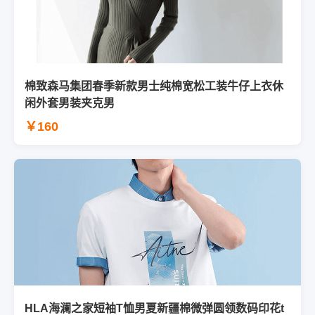
棉致森马集团春季新款男士纯棉宽松工装牛仔上衣休
闲外套男装夹克男
￥160
HLA海澜之家短袖T恤男夏新疆棉微弹圆领数码印花t