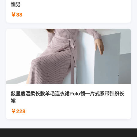
恤男
￥88
敲显瘦温柔长款羊毛连衣裙Polo领一片式系带针织长
裙
￥228