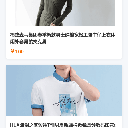
棉致森马集团春季新款男士纯棉宽松工装牛仔上衣休
闲外套男装夹克男
￥160
HLA海澜之家短袖T恤男夏新疆棉微弹圆领数码印花t