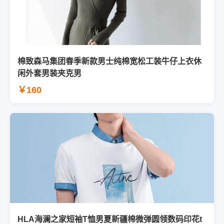
棉致森马集团春季新款男士纯棉宽松工装牛仔上衣休
闲外套男装夹克男
￥160
HLA海澜之家短袖T恤男夏新疆棉微弹圆领数码印花t