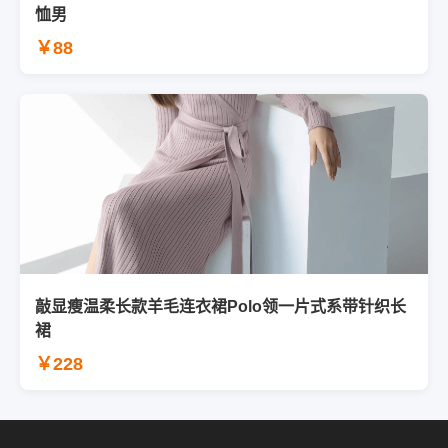
恤男
￥88
敲显瘦温柔长款羊毛连衣裙Polo领一片式系带针织长
裙
￥228