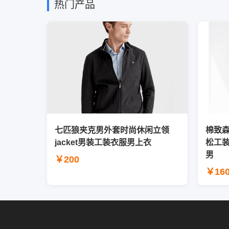
热门产品
七匹狼夹克男外套时尚休闲立领
棉致
jacket男装工装衣服男上衣
松工
男
￥200
￥16