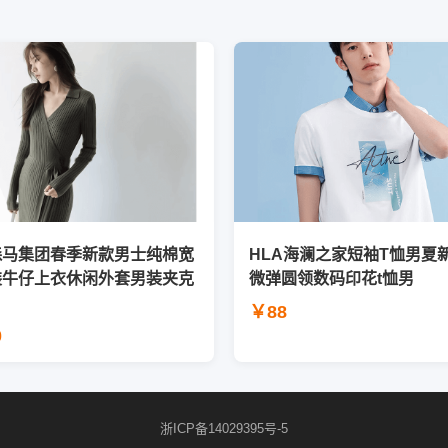
森马集团春季新款男士纯棉宽
HLA海澜之家短袖T恤男夏
装牛仔上衣休闲外套男装夹克
微弹圆领数码印花t恤男
￥88
0
浙ICP备14029395号-5