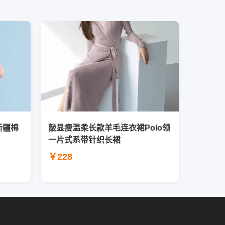
新疆棉
敲显瘦温柔长款羊毛连衣裙Polo领
一片式系带针织长裙
￥228