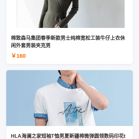
棉致森马集团春季新款男士纯棉宽松工装牛仔上衣休
闲外套男装夹克男
￥160
HLA海澜之家短袖T恤男夏新疆棉微弹圆领数码印花t