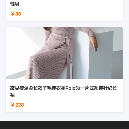
恤男
￥88
敲显瘦温柔长款羊毛连衣裙Polo领一片式系带针织长
裙
￥228