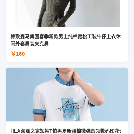
棉致森马集团春季新款男士纯棉宽松工装牛仔上衣休
闲外套男装夹克男
￥160
HLA海澜之家短袖T恤男夏新疆棉微弹圆领数码印花t