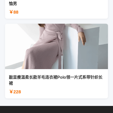
恤男
￥88
敲显瘦温柔长款羊毛连衣裙Polo领一片式系带针织长
裙
￥228