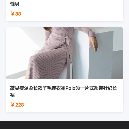
恤男
￥88
敲显瘦温柔长款羊毛连衣裙Polo领一片式系带针织长
裙
￥228