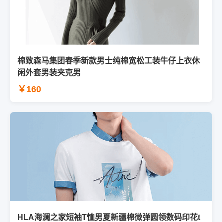
棉致森马集团春季新款男士纯棉宽松工装牛仔上衣休
闲外套男装夹克男
￥160
HLA海澜之家短袖T恤男夏新疆棉微弹圆领数码印花t