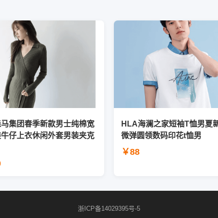
森马集团春季新款男士纯棉宽
HLA海澜之家短袖T恤男夏
装牛仔上衣休闲外套男装夹克
微弹圆领数码印花t恤男
￥88
0
浙ICP备14029395号-5