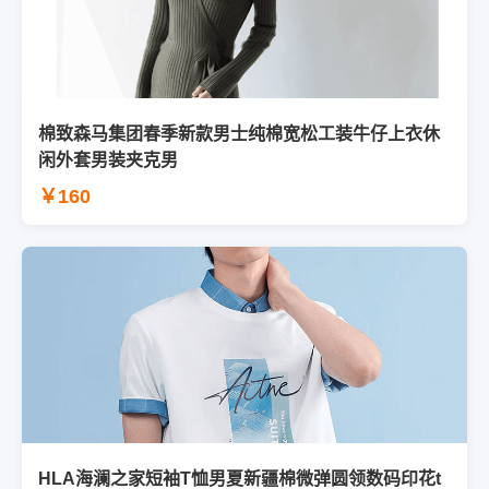
棉致森马集团春季新款男士纯棉宽松工装牛仔上衣休
闲外套男装夹克男
￥160
HLA海澜之家短袖T恤男夏新疆棉微弹圆领数码印花t