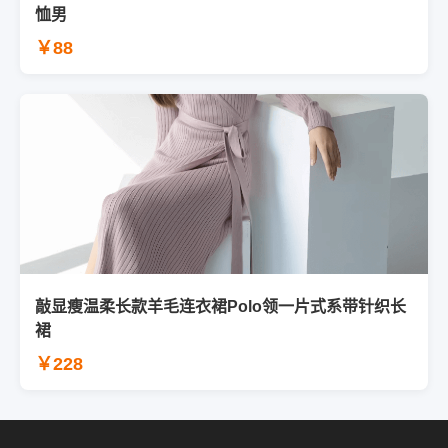
恤男
￥88
敲显瘦温柔长款羊毛连衣裙Polo领一片式系带针织长
裙
￥228