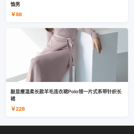
恤男
￥88
敲显瘦温柔长款羊毛连衣裙Polo领一片式系带针织长
裙
￥228