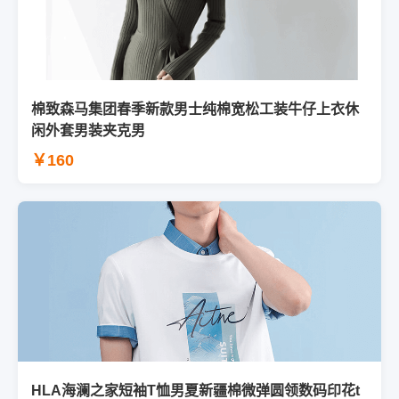
棉致森马集团春季新款男士纯棉宽松工装牛仔上衣休
闲外套男装夹克男
￥160
HLA海澜之家短袖T恤男夏新疆棉微弹圆领数码印花t