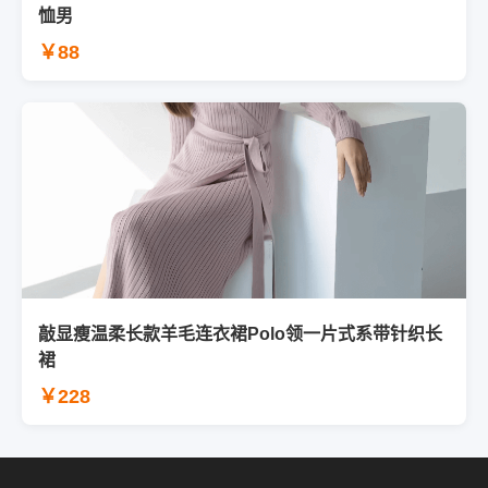
恤男
￥88
敲显瘦温柔长款羊毛连衣裙Polo领一片式系带针织长
裙
￥228