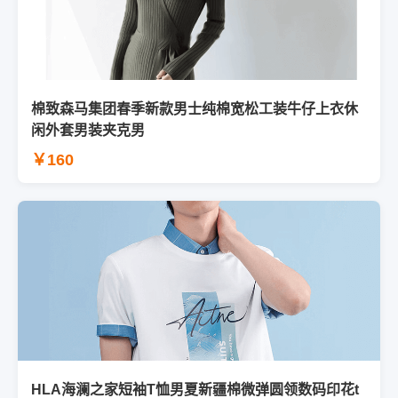
棉致森马集团春季新款男士纯棉宽松工装牛仔上衣休
闲外套男装夹克男
￥160
HLA海澜之家短袖T恤男夏新疆棉微弹圆领数码印花t