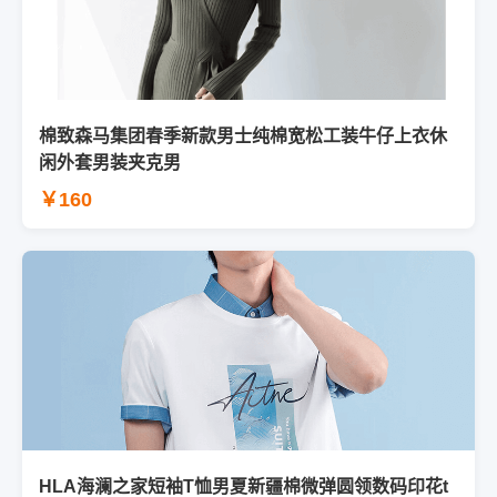
棉致森马集团春季新款男士纯棉宽松工装牛仔上衣休
闲外套男装夹克男
￥160
HLA海澜之家短袖T恤男夏新疆棉微弹圆领数码印花t