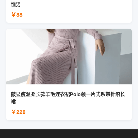
恤男
￥88
敲显瘦温柔长款羊毛连衣裙Polo领一片式系带针织长
裙
￥228